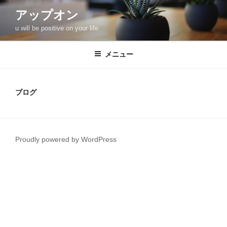
コ
アップオン
ン
u will be positive on your life
テ
ン
ツ
メニュー
へ
ス
キ
ブログ
ッ
プ
Proudly powered by WordPress